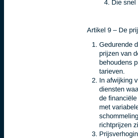
Die snel
Artikel 9 – De pri
Gedurende de
prijzen van 
behoudens pr
tarieven.
In afwijking 
diensten waa
de financiël
met variabel
schommelinge
richtprijzen 
Prijsverhogi