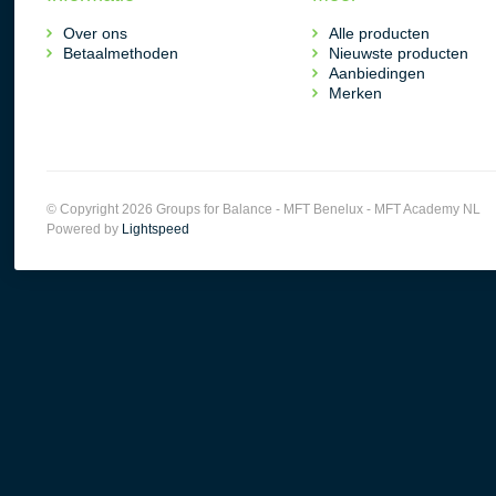
Over ons
Alle producten
Betaalmethoden
Nieuwste producten
Aanbiedingen
Merken
© Copyright 2026 Groups for Balance - MFT Benelux - MFT Academy NL
Powered by
Lightspeed