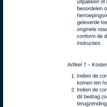
uitpakken of
beoordelen of
herroepingsre
geleverde toe
originele st
conform de d
instructies.
A
rtikel 7 – Kost
Indien de co
komen ten ho
Indien de co
dit bedrag zo
terugzending 