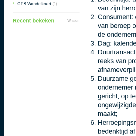
GFB Wandelkaart
(1)
van zijn herr
Consument:
Recent bekeken
Wissen
van beroep o
de ondernem
Dag:
kalende
Duurtransact
reeks van pr
afnameverplic
Duurzame ge
ondernemer in
gericht, op 
ongewijzigde
maakt;
Herroepingsr
bedenktijd a