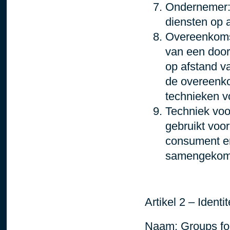
Ondernemer
diensten op 
Overeenkoms
van een door
op afstand va
de overeenko
technieken v
Techniek voo
gebruikt voo
consument en 
samengekom
Artikel 2 – Ident
Naam: Groups fo