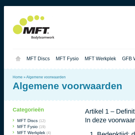
MFT Discs
MFT Fysio
MFT Werkplek
GFB W
Home
»
Algemene voorwaarden
Algemene voorwaarden
Categorieën
Artikel 1 – Defini
In deze voorwaar
MFT Discs
(12)
MFT Fysio
(19)
MFT Werkplek
Bedenktijd:
d
(4)