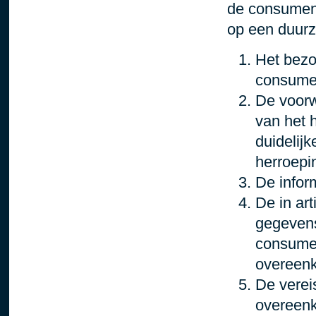
de consument
op een duur
Het bezo
consumen
De voorw
van het 
duidelijk
herroepi
De infor
De in ar
gegevens
consumen
overeen
De verei
overeenk