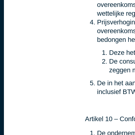
overeenkomst 
wettelijke re
Prijsverhogi
overeenkomst
bedongen hee
Deze het 
De consu
zeggen m
De in het aa
inclusief BT
Artikel 10 – Conf
De onderneme