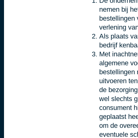
De onderneme
nemen bij he
bestellingen
verlening va
Als plaats v
bedrijf kenb
Met inachtne
algemene voo
bestellingen
uitvoeren ten
de bezorging 
wel slechts 
consument hie
geplaatst hee
om de overee
eventuele sc